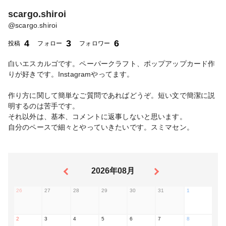
scargo.shiroi
@
scargo.shiroi
4
3
6
投稿
フォロー
フォロワー
白いエスカルゴです。ペーパークラフト、ポップアップカード作
りが好きです。Instagramやってます。
作り方に関して簡単なご質問であればどうぞ。短い文で簡潔に説
明するのは苦手です。
それ以外は、基本、コメントに返事しないと思います。
自分のペースで細々とやっていきたいです。スミマセン。
2026年08月
26
27
28
29
30
31
1
2
3
4
5
6
7
8