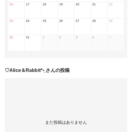
16
17
18
19
20
21
22
23
24
25
26
27
28
29
30
31
1
2
3
4
5
♡Alice＆Rabbit*॰˳
さんの投稿
まだ投稿はありません