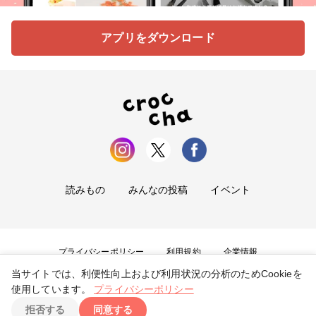
アプリをダウンロード
読みもの
みんなの投稿
イベント
プライバシーポリシー
利用規約
企業情報
当サイトでは、利便性向上および利用状況の分析のためCookieを
お問い合わせ
使用しています。
プライバシーポリシー
拒否する
同意する
Copyright ©
2026
tryangle Co., Ltd. All Rights Reserved.