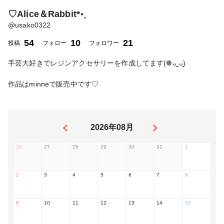
♡Alice＆Rabbit*॰˳
@
usako0322
54
10
21
投稿
フォロー
フォロワー
手芸大好きでレジンアクセサリーを作成してます(❁ᴗ͈ˬᴗ͈)
作品はminneで販売中です♡
2026年08月
26
27
28
29
30
31
1
2
3
4
5
6
7
8
9
10
11
12
13
14
15