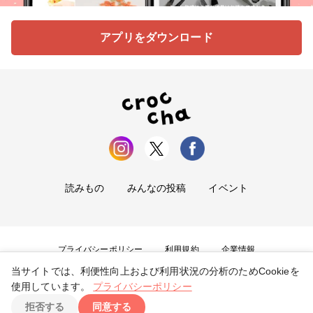
アプリをダウンロード
読みもの
みんなの投稿
イベント
プライバシーポリシー
利用規約
企業情報
当サイトでは、利便性向上および利用状況の分析のためCookieを
お問い合わせ
使用しています。
プライバシーポリシー
拒否する
同意する
Copyright ©
2026
tryangle Co., Ltd. All Rights Reserved.