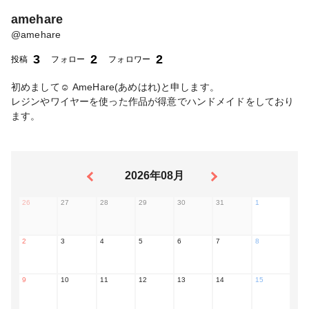
amehare
@
amehare
3
2
2
投稿
フォロー
フォロワー
初めまして☺️ AmeHare(あめはれ)と申します。
レジンやワイヤーを使った作品が得意でハンドメイドをしており
ます。
2026年08月
26
27
28
29
30
31
1
2
3
4
5
6
7
8
9
10
11
12
13
14
15