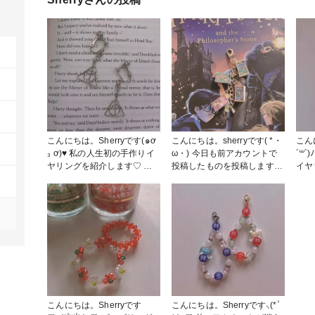
こんにちは。Sherryです(๑ơ
こんにちは。sherryです( *・
こん
₃ ơ)♥ 私の人生初の手作りイ
ω・) 今日も前アカウントで
´꒳`
ヤリングを紹介します♡ こ
投稿したものを投稿します♡
イヤ
のイヤリングがきっかけで、
私、ハリーポッター大好き
ちょ
ハンドメイドにハマりまし
で…洋書で全巻読むくらい好
況で
た。 中学生の時に作った、
きなんです♡♡♡ とある海
ーズ
ハリーポッターに出てくる死
外のポタク(ハリポタオタク)
ール
の秘宝のマークをかたどった
の方がこのストラップを作っ
ごの
イヤリングです。 ハリポタ
ていたので、真似して作りま
です
のグッズってお値段がかなり
した(*^^*) ちまちまと折るの
発表
するので、買えないなら自分
が地味に大変…💦 ピンセッ
合格
で作っちゃえ!!と作りました
トは必須です( *˙ω˙*)و ｸﾞｯ! #
✨
笑 ハンドメイドって、自分
キーホルダー
りま
のアイディア次第で好きなよ
た方
こんにちは。Sherryです
こんにちは。Sherryです⸜(* ॑