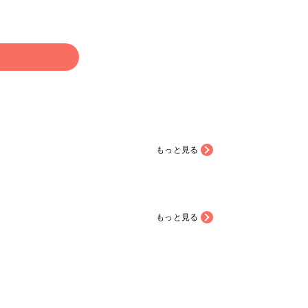
場を借りてご報告させて
ァンれぽ_partsclub #ファン
だきます。 作品に関係
れぽ_シュゲール
ませんがご了承ください
#イヤリング #アク
 #ファンれぽ
る
tsclub
もっと見る
もっと見る