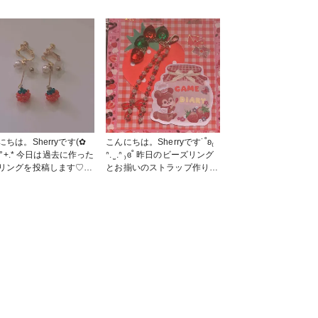
にちは。Sherryです(✿
こんにちは。Sherryです˙˚ʚ₍
)ﾉ°+.* 今日は過去に作った
ᐢ. ̫ .ᐢ ₎ɞ˚ 昨日のビーズリング
リングを投稿します♡
とお揃いのストラップ作りま
っといま手がつかない状
した♡ いまのゲーム手帳が
…💦 いちごの部分をビ
いちごいっぱいのデザインな
で編んで、白いお花とパ
ので、合わせて使おうと思い
をつけています。 いち
ます♡♡ ちょっとレトロな
作品が多いなぁ… 余談
感じもツボです( *˙ω˙*)و ｸﾞｯ!
が、今日国立大学の合格
本当は３本ビーズを編もうと
がありました。 無事に
思ったのですが、30個お花を
することができました🥳
作って意気消沈… まぁ、2本
 4月から女子大学生にな
でもかわいいかなと♡ 気が
す💫 応援してくださっ
向けば追加で編みます！ #小
がいらっしゃったので、
物・雑貨 #アクセサリー #フ