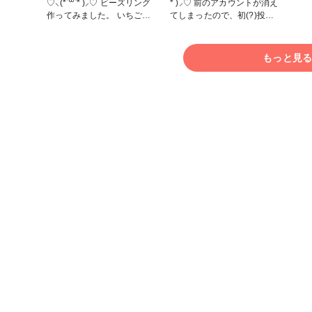
うに作れてしまうから止めら
この
♡⸜(* ॑꒳ ॑* )⸝♡ ビーズリング
॑* )⸝♡ 前のアカウントが消え
れないんですよね!! ワイヤー
いた
作ってみました。 いちごが
てしまったので、初(?)投稿
なども無くて、机にあった針
あり
好きなので、いちご風にして
です。 受験勉強の日々が辛
金製のクリップを父の工具
m(*_ _)m 
みました🍓💕 簡単だけど時
かった… 先日無事に高校も
(内緒で借りたもの)で曲げて
セサリー部
間かかる… 花の方が人差し
卒業し、あとは大学の合否を
もっと見
作りました。 母にバレるの
_par
指で、赤の方がピンキーリン
待つだけです。 色々とマイ
も恥ずかしくて、部屋でこそ
グです。 #アクセサリー部 #
ナスなことばかり考えてしま
こそ作ってました笑 少し歪
アクセサリー #ファンれぽ_
うので、アクセサリー作りに
な形ですが、大切なイヤリン
シュゲール #ファンれぽ
没頭することにしました(՞ .
グでいまもよく使ってます
_partsclub
.՞)੭ かわいいリボンのビーズ
♡♡ #パーツアクセサリー #
を使いたかったので、ストラ
アクセサリー部 #イヤリング
ップにしてみました♡♡♡
#ファンれぽ_partsclub
なんとなくキティちゃんとシ
ナモンくんをイメージして作
りました。最近サンリオにハ
マってて…(*´³`*) 材料は全て
百均です。 #キーホルダー #
小物・雑貨 #ファンれぽ
_partsclub #はじめての投稿