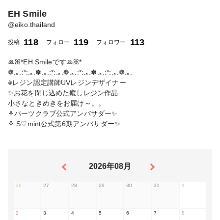
EH Smile
@
eiko.thailand
118
119
113
投稿
フォロー
フォロワー
ꔛꕤ*EH Smileですꔛꕤ*
❁.｡.:*:.｡.✽.｡.:*:.｡.❁.｡.:*:.｡.✽.｡.:*:.｡.❁.｡.
𖦞レジン認定講師UVレジンデザイナー
✨お花を閉じ込めた癒しレジン作品
小さなときめきをお届け～。。
⚘パーツクラブ公式アンバサダー✨
⚘ S♡mint公式第6期アンバサダー✨
2026年08月
26
27
28
29
30
31
1
2
3
4
5
6
7
8