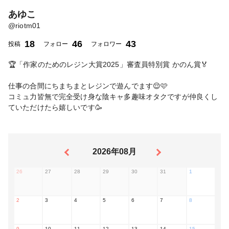
あゆこ
@
riotm01
18
46
43
投稿
フォロー
フォロワー
🏆「作家のためのレジン大賞2025」審査員特別賞 かのん賞🏅
仕事の合間にちまちまとレジンで遊んでます😌🩷
コミュ力皆無で完全受け身な陰キャ多趣味オタクですが仲良くし
ていただけたら嬉しいです🥳
2026年08月
26
27
28
29
30
31
1
2
3
4
5
6
7
8
9
10
11
12
13
14
15