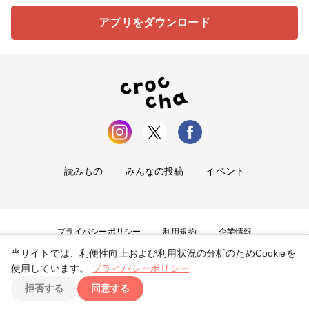
アプリをダウンロード
読みもの
みんなの投稿
イベント
プライバシーポリシー
利用規約
企業情報
当サイトでは、利便性向上および利用状況の分析のためCookieを
お問い合わせ
使用しています。
プライバシーポリシー
拒否する
同意する
Copyright ©
2026
tryangle Co., Ltd. All Rights Reserved.