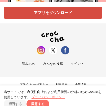
アプリをダウンロード
読みもの
みんなの投稿
イベント
プライバシーポリシー
利用規約
企業情報
当サイトでは、利便性向上および利用状況の分析のためCookieを
お問い合わせ
使用しています。
プライバシーポリシー
拒否する
同意する
Copyright ©
2026
tryangle Co., Ltd. All Rights Reserved.