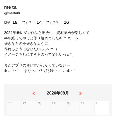
me ta
@
meitani
18
14
16
投稿
フォロー
フォロワー
2024年春レジン作品と出会い…資材集めが楽しくて
半年経ってやっと作り始めましたฅ(˙꒳˙ฅ)‎♡⃛ ̖́-
好きなものを好きなように
作れるようになりたいっ(ㅅ´꒳` )
イメージを形にできるのって楽しいっ♬*·̩͙
まだアプリの使い方がわかっていないー
✽.｡.:*・ﾟ こまりっこ成長記録中 ・.｡.:✽・ﾟ
2026年08月
26
27
28
29
30
31
1