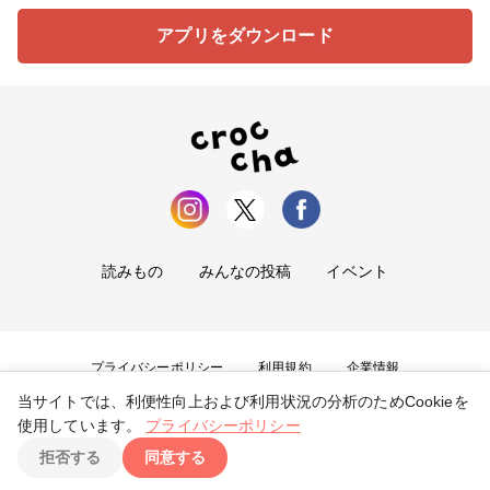
アプリをダウンロード
読みもの
みんなの投稿
イベント
プライバシーポリシー
利用規約
企業情報
当サイトでは、利便性向上および利用状況の分析のためCookieを
お問い合わせ
使用しています。
プライバシーポリシー
拒否する
同意する
Copyright ©
2026
tryangle Co., Ltd. All Rights Reserved.