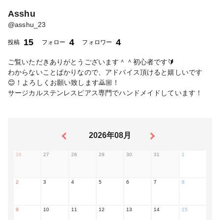
Asshu
@
asshu_23
15
4
4
投稿
フォロー
フォロワー
ご覧いただきありがとうございます＾＾初心者です🔰
わからないことばかりなので、アドバイス頂けると嬉しいです
😊！よろしくお願い致します🙇🏼！
サージカルステンレスピアス専門でハンドメイドしています！
2026年08月
26
27
28
29
30
31
1
2
3
4
5
6
7
8
9
10
11
12
13
14
15