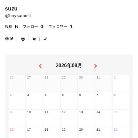
suzu
@
hnysummit
6
0
1
投稿
フォロー
フォロワー
🧶🔰 ┊ 🧁 ┊ 🫖 ┊ 🚬
2026年08月
26
27
28
29
30
31
1
2
3
4
5
6
7
8
9
10
11
12
13
14
15
16
17
18
19
20
21
22