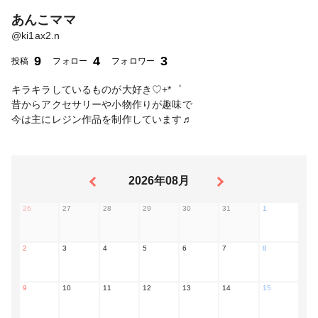
あんこママ
@
ki1ax2.n
9
4
3
投稿
フォロー
フォロワー
キラキラしているものが大好き♡+*゜
昔からアクセサリーや小物作りが趣味で
今は主にレジン作品を制作しています♬
2026年08月
26
27
28
29
30
31
1
2
3
4
5
6
7
8
9
10
11
12
13
14
15