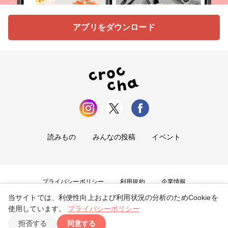
アプリをダウンロード
読みもの
みんなの投稿
イベント
プライバシーポリシー
利用規約
企業情報
当サイトでは、利便性向上および利用状況の分析のためCookieを
お問い合わせ
使用しています。
プライバシーポリシー
拒否する
同意する
Copyright ©
2026
tryangle Co., Ltd. All Rights Reserved.