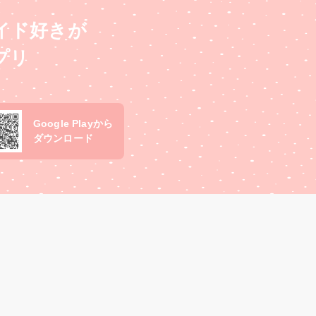
イド好きが
プリ
Google Playから
ダウンロード