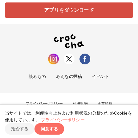
アプリをダウンロード
読みもの
みんなの投稿
イベント
プライバシーポリシー
利用規約
企業情報
当サイトでは、利便性向上および利用状況の分析のためCookieを
お問い合わせ
使用しています。
プライバシーポリシー
拒否する
同意する
Copyright ©
2026
tryangle Co., Ltd. All Rights Reserved.