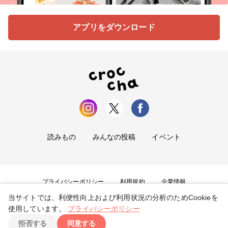
アプリをダウンロード
読みもの
みんなの投稿
イベント
プライバシーポリシー
利用規約
企業情報
当サイトでは、利便性向上および利用状況の分析のためCookieを
お問い合わせ
使用しています。
プライバシーポリシー
拒否する
同意する
Copyright ©
2026
tryangle Co., Ltd. All Rights Reserved.