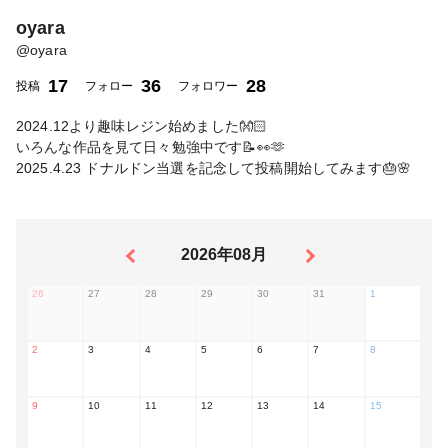
oyara
@
oyara
17
36
28
投稿
フォロー
フォロワー
2024.12より趣味レジン始めました👐🏻
いろんな作品を見て日々勉強中です📝👀🫶
2025.4.23 ドナルドン当選を記念して投稿開始してみます🎂🌸
2026年08月
26
27
28
29
30
31
1
2
3
4
5
6
7
8
9
10
11
12
13
14
15