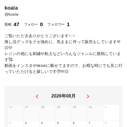
koala
@
koala
47
0
1
投稿
フォロー
フォロワー
ご覧いただきありがとうございます✨✨
推し活グッズをクセ強めに、気ままに作って販売もしています🫶
🏻🩷
レジンの他にも刺繍や粘土などいろんなジャンルに挑戦していま
す🥰
動画をインスタやtiktokに載せてますので、お暇な時にでも見に行
っていただけると嬉しいです🥹🫶🏻
2026年08月
26
27
28
29
30
31
1
2
3
4
5
6
7
8