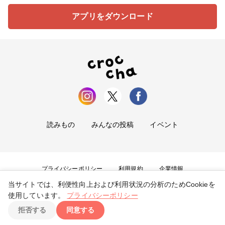
アプリをダウンロード
読みもの
みんなの投稿
イベント
プライバシーポリシー
利用規約
企業情報
当サイトでは、利便性向上および利用状況の分析のためCookieを
お問い合わせ
使用しています。
プライバシーポリシー
拒否する
同意する
Copyright ©
2026
tryangle Co., Ltd. All Rights Reserved.