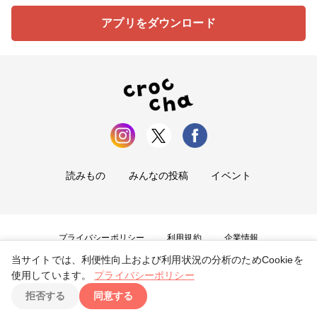
アプリをダウンロード
読みもの
みんなの投稿
イベント
プライバシーポリシー
利用規約
企業情報
当サイトでは、利便性向上および利用状況の分析のためCookieを
お問い合わせ
使用しています。
プライバシーポリシー
拒否する
同意する
Copyright ©
2026
tryangle Co., Ltd. All Rights Reserved.