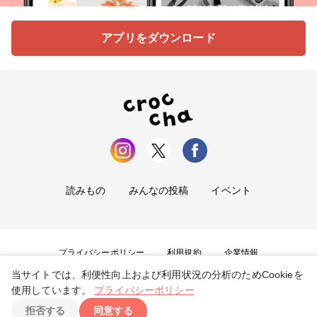
アプリをダウンロード
読みもの
みんなの投稿
イベント
プライバシーポリシー
利用規約
企業情報
当サイトでは、利便性向上および利用状況の分析のためCookieを
お問い合わせ
使用しています。
プライバシーポリシー
拒否する
同意する
Copyright ©
2026
tryangle Co., Ltd. All Rights Reserved.