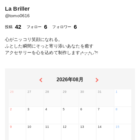
La Briller
@
tomo0616
42
6
6
投稿
フォロー
フォロワー
心がニッコリ笑顔になれる。
ふとした瞬間にそっと寄り添いあなたを癒す
アクセサリーを心を込めて制作します₍˄·͈༝·͈˄₎◞︎ ̑̑ෆ⃛
2026年08月
26
27
28
29
30
31
1
2
3
4
5
6
7
8
9
10
11
12
13
14
15