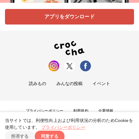
アプリをダウンロード
読みもの
みんなの投稿
イベント
プライバシーポリシー
利用規約
企業情報
当サイトでは、利便性向上および利用状況の分析のためCookieを
お問い合わせ
使用しています。
プライバシーポリシー
拒否する
同意する
Copyright ©
2026
tryangle Co., Ltd. All Rights Reserved.