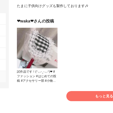
たまに子供向けグッズも製作しております🎶
❤︎waka❤︎
さんの投稿
試作品です！(ᐡ⸝⸝- ̫ -⸝⸝ᐡ)❤︎ #
ファッション #はじめての投
稿 #アクセサリー部 #小物・
雑貨 #ヘッドドレス #ヘアア
クセサリー #ソーイング
もっと見