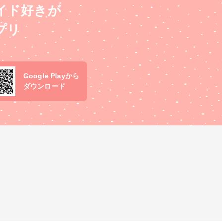
イド好きが
プリ
Google Playから
ダウンロード