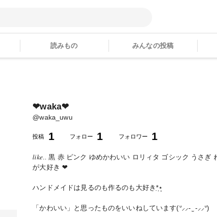
読みもの
みんなの投稿
❤︎waka❤︎
@
waka_uwu
1
1
1
投稿
フォロー
フォロワー
𝑙𝑖𝑘𝑒.. 黒 赤 ピンク ゆめかわいい ロリィタ ゴシック うさ
が大好き ❤︎
ハンドメイドは見るのも作るのも大好き*̣̩⋆̩
「かわいい」と思ったものをいいねしています(ᐡ⸝⸝- ̫ -⸝⸝ᐡ)