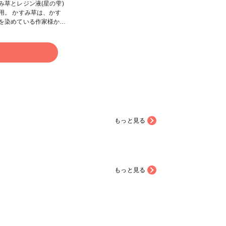
み草とレジン液(星の雫)
用。 かすみ草は、かす
を染めている作家様から
 #はじめての投稿 #ハ
メイド
る
もっと見る
もっと見る