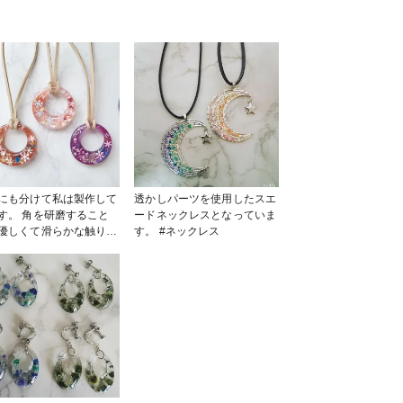
にも分けて私は製作して
透かしパーツを使用したスエ
す。 角を研磨すること
ードネックレスとなっていま
優しくて滑らかな触り心
す。 #ネックレス
することもこだわりで
ド
レス #スエード紐 #フ
ぽ_partsclub