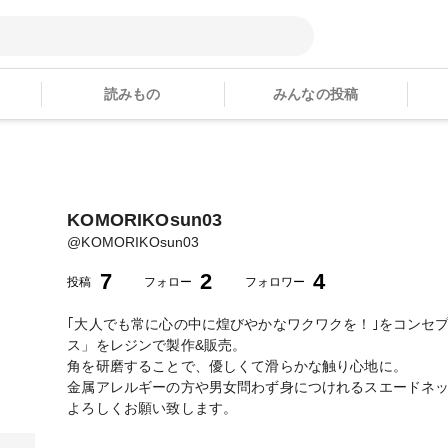
読みもの
みんなの投稿
KOMORIKOsun03
@
KOMORIKOsun03
7
2
4
投稿
フォロー
フォロワー
｢大人でも常に心の中に煌びやかなワクワクを！｣をコンセ
ス」をレジンで製作&販売。
角を研磨することで、優しくて滑らかな触り心地に。
金属アレルギーの方や男女問わず身につけれるスエードネ
よろしくお願い致します。