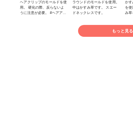
ことで、優しくて滑らかな触
ことで、優しくて滑らかな触
ヘアクリップのモールドを使
ラウンドのモールドを使用。
かす
り心地です。 #croccha
り心地です。 #croccha
用。 硬化の際、反らないよ
中はかすみ草です。 スエー
を使
#ResinLab作品コンテスト
#ResinLab作品コンテスト
うに注意が必要。 #ヘアアク
ドネックレスです。
み草
セサリー #ヘアクリップ #レ
購入。
ジン
ンド
もっと見