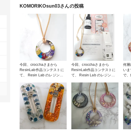
KOMORIKOsun03
さんの投稿
今回、crocchaさまから
今回、crocchaさまから
何層
ResinLab作品コンテストに
ResinLab作品コンテストに
いま
て、 Resin Lab のレジン液
て、 Resin Lab のレジン液
で、
を使用し、 スエードネック
を使用し、 スエードネック
地に
レスを製作させて頂きまし
レスを製作させて頂きまし
す。 #ネックレス #スエー
た。 この作品のpointは、
た。 この作品のpointは、
ネック
①Resin Lab のレジン液の特
①Resin Lab のレジン液の特
ァンれ
徴や強みを生かし、ベースを
徴や強みを生かし、ベースを
透明とブラックと2色展開
透明とブラックと2色展開
で、ドライフラワーを使用。
で、ドライフラワーを使用。
(ベースの色が変わること
(ベースの色が変わること
で、ドライフラワーの印象も
で、ドライフラワーの印象も
変わります。) 角を研磨する
変わります。) 角を研磨する