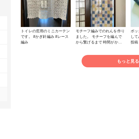
トイレの窓用のミニカーテン
モチーフ編みでのれんを作り
ボッ
です。 #かぎ針編み #レース
ました。 モチーフを編んで
してみま
編み
から繋げるまで 時間がかか
ってしまってちょっと季節外
れに なってしまいました(⌒-
⌒; ) #かぎ針編み
もっと見