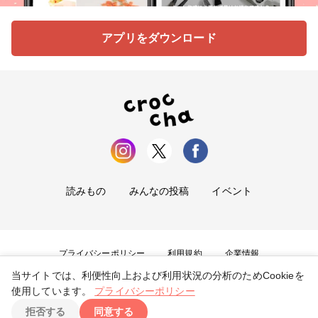
アプリをダウンロード
読みもの
みんなの投稿
イベント
プライバシーポリシー
利用規約
企業情報
当サイトでは、利便性向上および利用状況の分析のためCookieを
お問い合わせ
使用しています。
プライバシーポリシー
拒否する
同意する
Copyright ©
2026
tryangle Co., Ltd. All Rights Reserved.