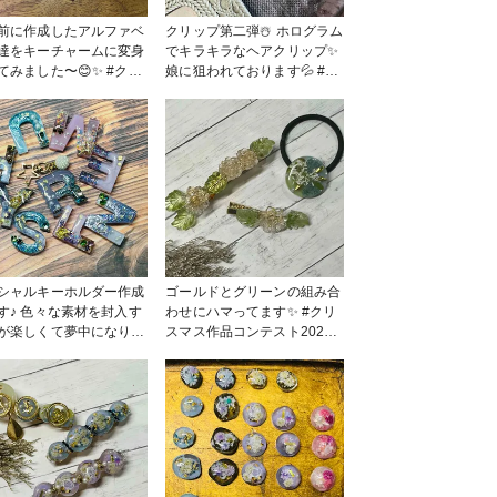
前に作成したアルファベ
クリップ第二弾☃️ ホログラム
達をキーチャームに変身
でキラキラなヘアクリップ✨
みました〜😊✨ #クリ
娘に狙われております💦 #ク
ス作品コンテスト2022 #
リスマス作品コンテスト
リー部 #アルファベ
2022 #アクセサリー部 #販売
 #キーチャーム #レジン
中 #レジン #uvレジン
vレジン #販売中
シャルキーホルダー作成
ゴールドとグリーンの組み合
す♪ 色々な素材を封入す
わせにハマってます✨ #クリ
が楽しくて夢中になりま
スマス作品コンテスト2022 #
💓 ちょっとしたプレゼ
アクセサリー部 #販売中 #ヘ
になるかなぁなんて考え
アアクセサリー #小物・雑貨
も幸せな気持ちになりま
#その他 #レジン #UVレジン
作品コン
2 #アクセサリー部
ーム #キーホ
ー #イニシャル #レジン
Vレジン