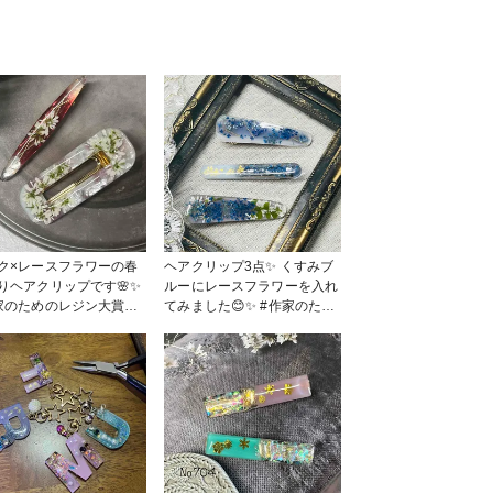
ク×レースフラワーの春
ヘアクリップ3点✨ くすみブ
りヘアクリップです🌸✨
ルーにレースフラワーを入れ
家のためのレジン大賞
てみました😊✨ #作家のため
#はじ
のレジン大賞2023 #はじめて
#レジン #販売中
の投稿 #アクセサリー部 #販
アアクセサリー
売中 #レジン #ヘアクリップ
#ヘアアクセサリー