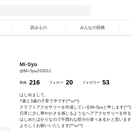
読みもの
みんなの投稿
Mi-Syu
@
Mi-Syu202012
216
20
53
投稿
フォロー
フォロワー
はじめまして。
7歳と3歳の子育て中です(*^ω^*)
クラフトアクセサリーを作成しているMi-Syuと申します(^^
日常に少し華やかさを感じるようなヘアアクセサリーを作
はじめたばかりなので不慣れな部分が多々あるかと思いま
よろしくお願いいたします(*^ω^*)