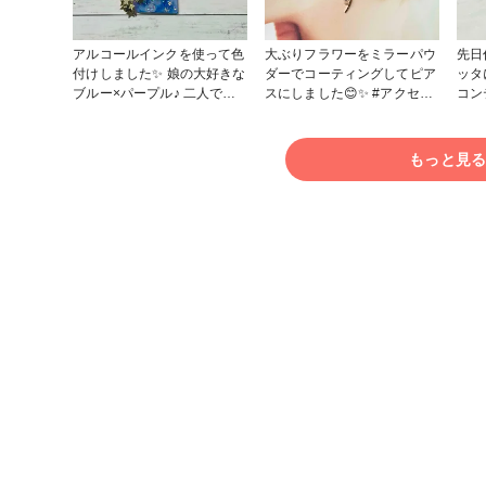
リスマス作品コンテスト
2022 #アクセサリー部 #販売
中 #ヘアアクセサリー #小
アルコールインクを使って色
大ぶりフラワーをミラーパウ
先日
物・雑貨 #その他 #レジン #
付けしました✨ 娘の大好きな
ダーでコーティングしてピア
ッタに
ヘアアクセサリー
ブルー×パープル♪ 二人で相
スにしました😊✨ #アクセサ
コンテス
談しながら作るのは楽しいで
リー部 #販売中 #ピアス #イ
ー部 #販売中 #バレッタ #
すね☺️💓 #クリスマス作品コ
ヤリング #レジン #UVレジン
ンテスト2022 #アクセサリー
もっと見
部 #販売中 #レジン #UVレジ
ン