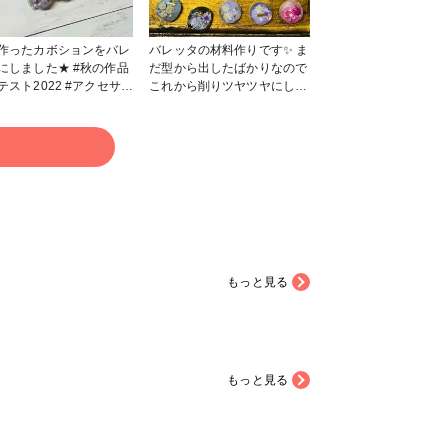
作ったカボションをバレ
バレッタの材料作りです✨ ま
しました★ #秋の作品
だ型から出したばかりなので
ト2022 #アクセサリ
これから削りツヤツヤにしバ
レ
レッタに変身させようと思い
ジン #UVレジン
ます😊✨ #秋の作品コンテス
ト2022 #アクセサリー部 #販
る
売中 #ヘアアクセサリー #小
物・雑貨 #その他 #レジン
#UVレジン
もっと見る
もっと見る