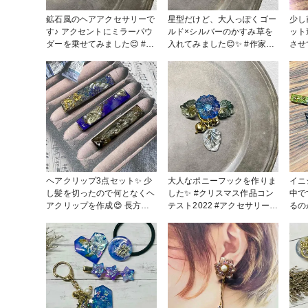
鉱石風のヘアアクセサリーで
星型だけど、大人っぽくゴー
少し
す♪ アクセントにミラーパウ
ルド×シルバーのかすみ草を
ット
ダーを乗せてみました😊 #作
入れてみました😊✨ #作家の
させて
家のためのレジン大賞2023 #
ためのレジン大賞2023 #クリ
スマ
クリスマス作品コンテスト
スマス作品コンテスト2022 #
アクセサ
2022 #ヘアゴム #ヘアアクセ
アクセサリー部 #販売中 #キ
ット
サリー #販売中 #レジン #UV
ーリング #キーホルダー #キ
#u
レジン
ーチャーム #レジン
ヘアクリップ3点セット✨ 少
大人なポニーフックを作りま
イニ
し髪を切ったので何となくヘ
した✨ #クリスマス作品コン
中で
アクリップを作成😍 長方形
テスト2022 #アクセサリー部
るの
の小さな世界に好きなデザイ
#販売中 #レジン #uvレジン
すね
ンを詰め込むのは工夫が必要
ント
で楽しいですね💓 硬化しす
るの
ぎると反ってしまうので、ひ
すね✨ #クリスマス
っくり返してレジン液をたっ
テスト202
ぷり…何度か繰り返すと予想
#販売中 #チャ
外に分厚くなってしまうの
ルダ
が…(~_~;)難点でした💦 #ク
#U