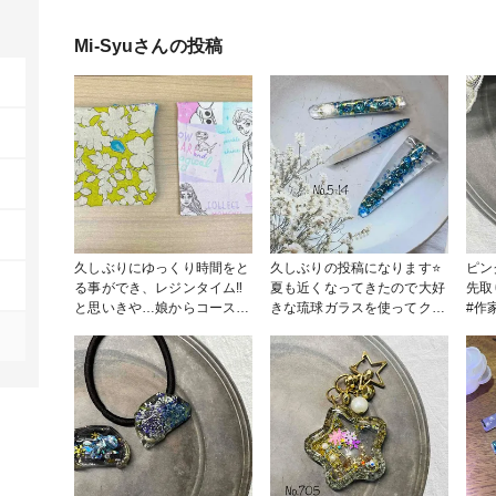
Mi-Syu
さんの投稿
久しぶりにゆっくり時間をと
久しぶりの投稿になります⭐️
ピン
る事ができ、レジンタイム‼️
夏も近くなってきたので大好
先取
と思いきや…娘からコースタ
きな琉球ガラスを使ってクリ
#作
ーを作りたいと言われ急遽ハ
ップを作成しました〜😊 #ア
2023 #アクセサリー部 
ギレを使い手縫いコースター
クセサリー部 #販売中 #ヘア
めての投稿 
を作成しました⭐️ 裁断以外は
アクセサリー #小物・雑貨 #
#ヘ
ほぼ娘が仕上げてくれて、こ
その他 #レジン
んなにできるのかぁ✨と新た
な発見になり嬉しくなりまし
た☺️ …レジンまで辿り着け
ず…笑 #ファッション #小
物・雑貨 #コースター