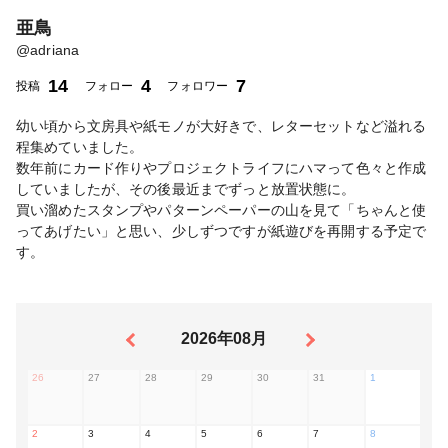
亜鳥
@
adriana
14
4
7
投稿
フォロー
フォロワー
幼い頃から文房具や紙モノが大好きで、レターセットなど溢れる
程集めていました。
数年前にカード作りやプロジェクトライフにハマって色々と作成
していましたが、その後最近までずっと放置状態に。
買い溜めたスタンプやパターンペーパーの山を見て「ちゃんと使
ってあげたい」と思い、少しずつですが紙遊びを再開する予定で
す。
2026年08月
26
27
28
29
30
31
1
2
3
4
5
6
7
8