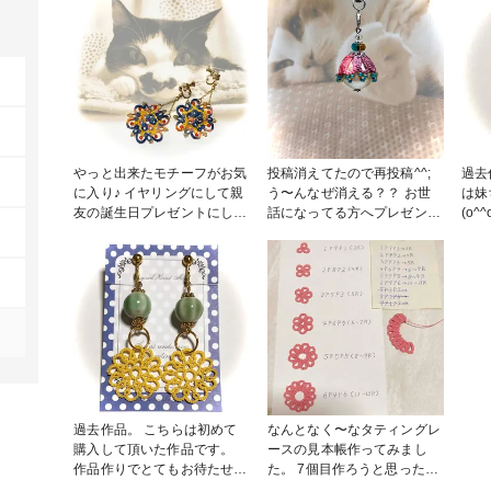
やっと出来たモチーフがお気
投稿消えてたので再投稿^^;
過去
に入り♪ イヤリングにして親
う〜んなぜ消える？？ お世
は妹
友の誕生日プレゼントにしま
話になってる方へプレゼント
(o
した(o^^o)１０日以上過ぎて
したイヤリングです。 喜ん
たタ
るけども(笑) 作品名は雪花火
で頂けて嬉しかったです♪ #
た^
です。インスタでよくコメン
タティングレース #イヤリン
た。 #お花作品コンテスト 
ト下さるに付けて頂きました
グ #アクセサリー #手染め糸
レース編み
♪素敵な名前をありがとうご
#編み物
ざいます(о´∀`о) #レース編み
#タティングレース #手染め
糸 #糸沼 #ダルマ80番
過去作品。 こちらは初めて
なんとなく〜なタティングレ
購入して頂いた作品です。
ースの見本帳作ってみまし
作品作りでとてもお待たせし
た。 7個目作ろうと思ったけ
てしまったのですが、気長に
ど… 1段目からここまでデッ