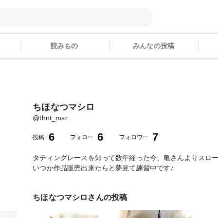
読みもの
みんなの投稿
ちほなつマシロ
@
thnt_msr
6
6
7
投稿
フォロー
フォロワー
タティングレースを知って数年経った今、亀さんよりスロ
いつか作品販売出来たらと夢見て練習中です♪
ちほなつマシロ
さんの投稿