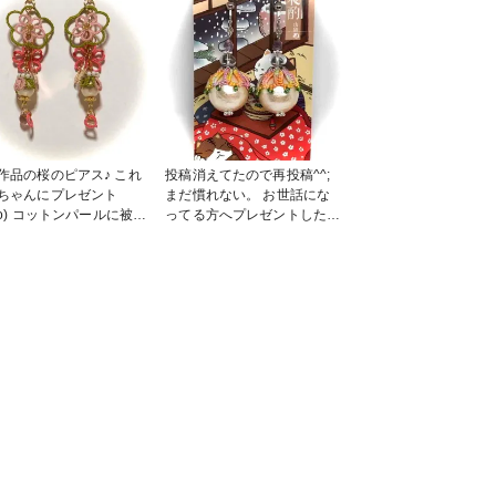
作品の桜のピアス♪ これ
投稿消えてたので再投稿^^;
ちゃんにプレゼント
まだ慣れない。 お世話にな
^^o) コットンパールに被せ
ってる方へプレゼントしたイ
ティングが歪んでしまっ
ヤリングです。 喜んで頂け
^; でも喜んでくれまし
て嬉しかったです♪ #タティ
#
ングレース #イヤリング #ア
 #タティングレー
クセサリー #手染め糸 #編み
ス #桜 #ピアス
物