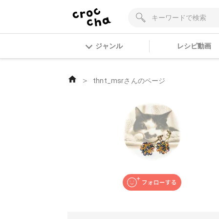
ジャンル
レシピ動画
＞
thnt_msrさんのページ