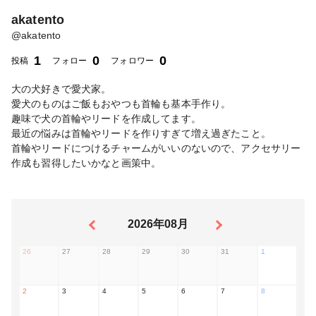
akatento
@
akatento
1
0
0
投稿
フォロー
フォロワー
大の犬好きで愛犬家。
愛犬のものはご飯もおやつも首輪も基本手作り。
趣味で犬の首輪やリードを作成してます。
最近の悩みは首輪やリードを作りすぎて増え過ぎたこと。
首輪やリードにつけるチャームがいいのないので、アクセサリー
作成も習得したいかなと画策中。
2026年08月
26
27
28
29
30
31
1
2
3
4
5
6
7
8