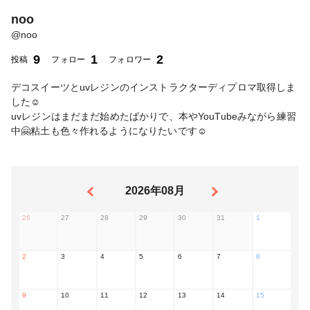
noo
@
noo
9
1
2
投稿
フォロー
フォロワー
デコスイーツとuvレジンのインストラクターディプロマ取得しま
した☺️
uvレジンはまだまだ始めたばかりで、本やYouTubeみながら練習
中🤗粘土も色々作れるようになりたいです☺️
2026年08月
26
27
28
29
30
31
1
2
3
4
5
6
7
8
9
10
11
12
13
14
15