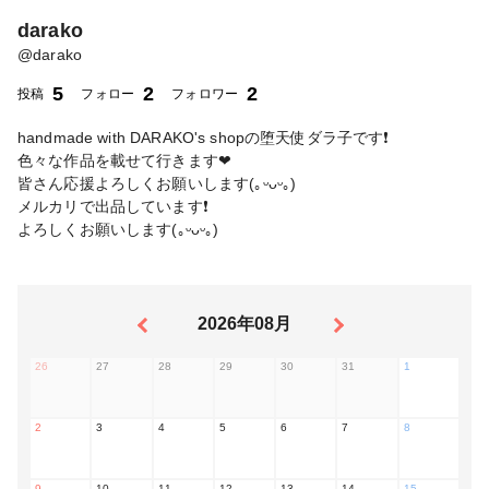
darako
@
darako
5
2
2
投稿
フォロー
フォロワー
handmade with DARAKO's shopの堕天使ダラ子です❗
色々な作品を載せて行きます❤
皆さん応援よろしくお願いします(｡ᵕᴗᵕ｡)
メルカリで出品しています❗
よろしくお願いします(｡ᵕᴗᵕ｡)
2026年08月
26
27
28
29
30
31
1
2
3
4
5
6
7
8
9
10
11
12
13
14
15