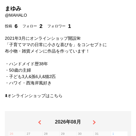
まゆみ
@
MAHALO
6
2
1
投稿
フォロー
フォロワー
2021年3月にオンラインショップ開設🌺
「子育てママの日常に小さな喜びを」をコンセプトに
布小物・雑貨メインに作品を作っています！
・ハンドメイド歴38年
・50歳の主婦
・子ども3人&孫6人&猫2匹
・ハワイ・西海岸風好き
⬇️オンラインショップはこちら
2026年08月
26
27
28
29
30
31
1