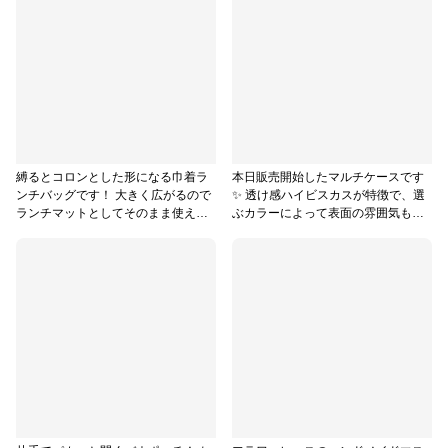
縛るとコロンとした形になる巾着ラ
本日販売開始したマルチケースです
ンチバッグです！ 大きく広がるので
✨ 透け感ハイビスカスが特徴で、選
ランチマットとしてそのまま使えま
ぶカラーによって表面の雰囲気も変
す♪ 用途は色々でお子様のお出かけ
わります🙌 #第2弾ハンドメイド応援
時のおもちゃ入れや、コスメポーチ
企画 #販売中 #小物・雑貨 #ソーイン
などにも◎！ #小物・雑貨 #第2弾ハ
グ #母子手帳 #通帳 #おくすり手帳
ンドメイド応援企画