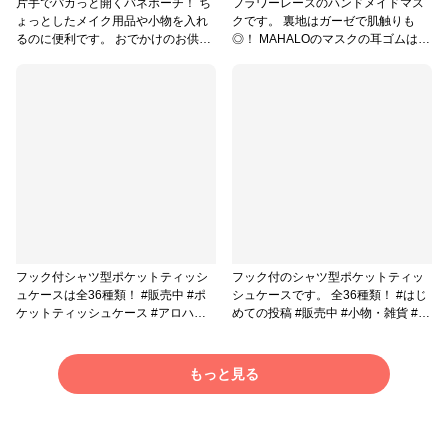
片手でパカっと開くバネポーチ！ ち
フラワーレースのハンドメイドマス
ょっとしたメイク用品や小物を入れ
クです。 裏地はガーゼで肌触りも
るのに便利です。 おでかけのお供
◎！ MAHALOのマスクの耳ゴムは耳
に！ こちらは近日発売予定です🌺 #
への負担も考え、ストッキング素材
第2弾ハンドメイド応援企画 #小物・
を使用しています。 #手作りマスク #
雑貨 #バッグ・ポーチ #ソーイング
販売中 #小物・雑貨 #ソーイング #レ
ース
フック付シャツ型ポケットティッシ
フック付のシャツ型ポケットティッ
ュケースは全36種類！ #販売中 #ポ
シュケースです。 全36種類！ #はじ
ケットティッシュケース #アロハシ
めての投稿 #販売中 #小物・雑貨 #ポ
ャツ #ソーイング
ケットティッシュケース
もっと見る