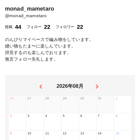
monad_mametaro
@
monad_mametaro
44
22
22
投稿
フォロー
フォロワー
のんびりマイペースで編み物をしています。
縫い物もたま〜に楽しんでいます。
拝見するのも楽しんでおります。
無言フォロー失礼します。
2026年08月
26
27
28
29
30
31
1
2
3
4
5
6
7
8
9
10
11
12
13
14
15