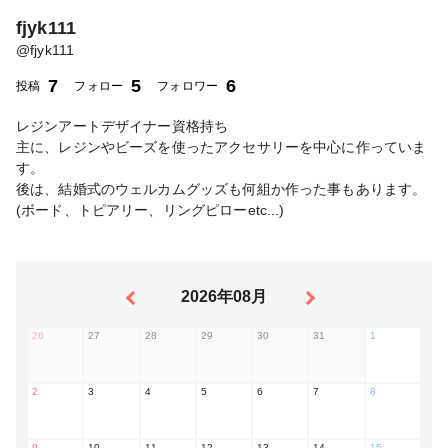
fjyk111
@
fjyk111
7
5
6
投稿
フォロー
フォロワー
レジンアートデザイナー資格持ち
主に、レジンやビーズを使ったアクセサリーを中心に作っていま
す。
後は、結婚式のウェルカムグッズも何組か作った事もあります。
(ボード、トピアリー、リングピローetc...)
2026年08月
26
27
28
29
30
31
1
2
3
4
5
6
7
8
9
10
11
12
13
14
15