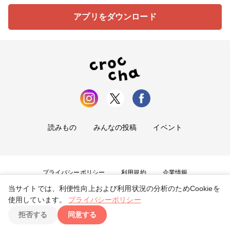
アプリをダウンロード
読みもの
みんなの投稿
イベント
プライバシーポリシー
利用規約
企業情報
当サイトでは、利便性向上および利用状況の分析のためCookieを
お問い合わせ
使用しています。
プライバシーポリシー
拒否する
同意する
Copyright ©
2026
tryangle Co., Ltd. All Rights Reserved.