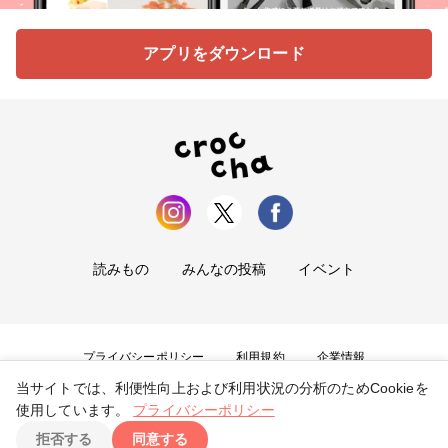
アプリをダウンロード
読みもの
みんなの投稿
イベント
プライバシーポリシー
利用規約
企業情報
当サイトでは、利便性向上および利用状況の分析のためCookieを
お問い合わせ
使用しています。
プライバシーポリシー
拒否する
同意する
Copyright ©
2026
tryangle Co., Ltd. All Rights Reserved.