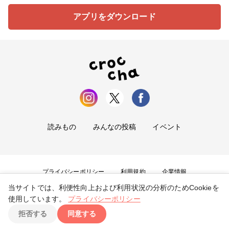
アプリをダウンロード
読みもの
みんなの投稿
イベント
プライバシーポリシー
利用規約
企業情報
当サイトでは、利便性向上および利用状況の分析のためCookieを
お問い合わせ
使用しています。
プライバシーポリシー
拒否する
同意する
Copyright ©
2026
tryangle Co., Ltd. All Rights Reserved.