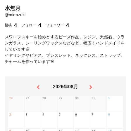
水無月
@
minazuki
4
4
4
投稿
フォロー
フォロワー
スワロフスキーを始めとするビーズ作品、レジン、天然石、ウラ
ンガラス、シーリングワックスなどなど、幅広くハンドメイドを
しています🌸
イヤリングやピアス、ブレスレット、ネックレス、ストラップ、
チャームを作っています🌸
2026年08月
26
27
28
29
30
31
1
2
3
4
5
6
7
8
9
10
11
12
13
14
15