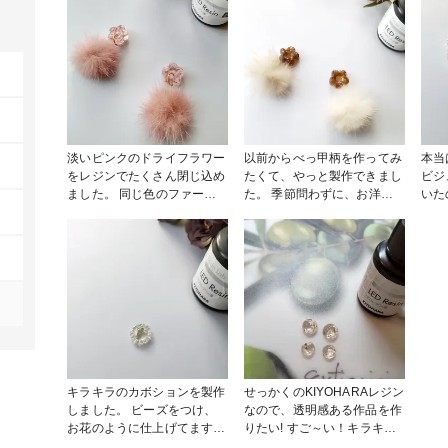
淡いピンクのドライフラワー
以前からべっ甲柄を作ってみ
本当
をレジンでたくさん閉じ込め
たくて、やっと製作できまし
ビジ
ました。 同じ色のファーで
た。 季節問わずに、お洋服
いた
耳元を華やかに♡ 楽しみに
に合わせられるべっ甲柄は重
キラ
していたお友達とのお買い物
宝します。 お花のモールド
ンに
やデートに。 イメージしな
で可愛らしく、大人可愛いを
いな
がら可愛いと思えるものを製
目指しました! KIYOHARAレ
品が
作しました。 #ResinLab作
ジンは着色も万能です！ 馴
KI
品コンテスト #UVレジン #着
染みやすく発色も満点!! とて
無敵です！ #
色 #フラワー #ピアス #イヤ
も扱いやすいレジン液です。
コン
リング #ミンクファー #かわ
#ResinLab作品コンテスト
ピアス #イヤリング
いい #KIYOHARA
#KIYOHARAレジン #ピアス
#キラ
#イヤリング #UVレジン #フ
#KI
ラワー
キラキラのカボションを製作
せっかくのKIYOHARAレジン
しました。 ビーズをつけ、
なので、透明感ある作品を作
お花のように仕上げてます。
りたい! すご～い！キラキラ
レジンは透明感があり、匂い
です♡ これから他のものと