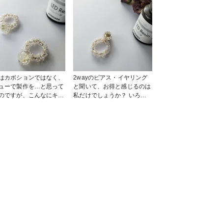
はカボションではなく、
2wayのピアス・イヤリング
ューで製作を…と思って
と聞いて、お得と感じるのは
のですが、こんなにキラ
私だけでしょうか？ いろん
と透き通ってできるレジ
な場面で、カボションだけ
ビジューだなんてもった
で、フープと他のピアス・イ
い!! そんな思いでこの作
ヤリングと合わせていただい
誕生しました♡
ても、使い道無限大!
YOHARAレジンの透明感、
#ResinLab作品コンテスト
ResinLab作品
#ResinLab #UVレジン #ピア
テスト #ＵＶレジン液 #
ス #イヤリング #アクセサリ
 #透明感
ー部 #キラキラ #透明感
キラ #2way
#2way
YOHARA