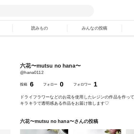
読みもの
みんなの投稿
六花〜mutsu no hana〜
@
hana0112
6
0
1
投稿
フォロー
フォロワー
ドライフラワーなどのお花を使用したレジンの作品を作っ
キラキラで透明感ある作品をお届け致します♡
六花〜mutsu no hana〜
さんの投稿