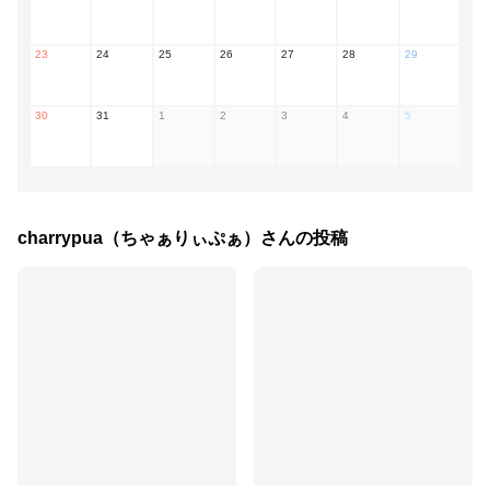
23
24
25
26
27
28
29
30
31
1
2
3
4
5
charrypua（ちゃぁりぃぷぁ）
さんの投稿