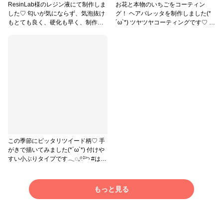
ResinLab様のレジン液にて制作しま
お花と本物のいちごをコーティン
した♡ 匂いが気にならず、気泡抜け
グ！ ヘアバレッタを制作しました(*
もとても良く、硬化も早く、制作が
´ω`*) ツヤツヤコーティングです♡ #
スムーズでした。 お花そのままコー
アクセサリー部 #ヘアアクセサリー #
ティングには硬さがとても重要なの
販売中
ですが、硬化後カチカチに固まる様
子がなく、お花のコーティングには
向いていないのかな？と。 ですが、
バレッタに貼り付け後放置するとカ
チカチのツルツルになっていまし
た。 柔軟性もありバレッタや反りや
すいモールドにもすごく使いやすい
レジン液です。 本当に最終コーティ
ングがいるかな？と思うくらいのツ
ルツル、ツヤツヤ感でさわり心地も
好きでした♡ #アクセサリー部 #ヘア
この季節にピッタリツイード柄♡ 手
アクセサリー #ResinLab作品コンテ
がきで描いてみました(*´ω`*) 付けや
スト #押し花 #レジン
すい小ぶりタイプです𓂃◌𓈒𓏲𓆸 #はじ
めての投稿 #アクセサリー部 #ピアス
#イヤリング #販売中
もっと見る