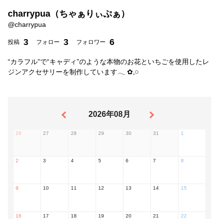
charrypua（ちゃぁりぃぷぁ）
@
charrypua
3
3
6
投稿
フォロー
フォロワー
“カラフル”で“キャディ”のような本物のお花といちごを使用したレ
ジンアクセサリーを制作しています𓂃 ✿𓈒𓏸
2026年08月
26
27
28
29
30
31
1
2
3
4
5
6
7
8
9
10
11
12
13
14
15
16
17
18
19
20
21
22