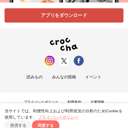
アプリをダウンロード
読みもの
みんなの投稿
イベント
プライバシーポリシー
利用規約
企業情報
当サイトでは、利便性向上および利用状況の分析のためCookieを
お問い合わせ
使用しています。
プライバシーポリシー
拒否する
同意する
Copyright ©
2026
tryangle Co., Ltd. All Rights Reserved.