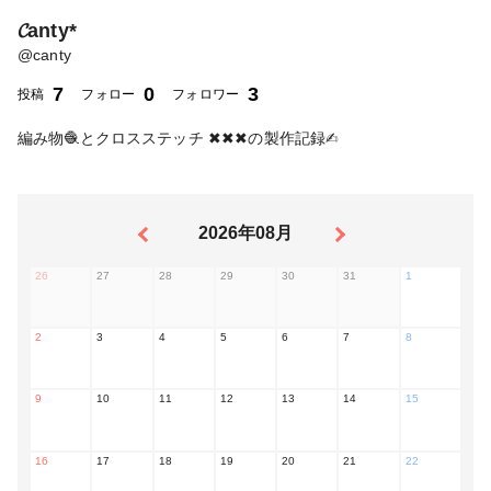
𝓒anty*
@
canty
7
0
3
投稿
フォロー
フォロワー
編み物🧶とクロスステッチ ✖︎✖︎✖︎の製作記録✍︎
2026年08月
26
27
28
29
30
31
1
2
3
4
5
6
7
8
9
10
11
12
13
14
15
16
17
18
19
20
21
22