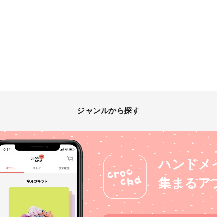
ャを使用することで、 ぷっ
ャを使用することで、 ぷっ
ャを
当にレジンのクリア感がすご
くりと♡雪を積もらせてみま
くりと♡雪を積もらせてみま
くり
く、 澄んだ冬の空気を表現
した！ さまざまな技法を用
した！ さまざまな技法を用
した！ さまざま
することができました。 下
いて、 冬の世界をギュッと
いて、 冬の世界をギュッと
いて
は、2wayパーツで着脱可能
閉じ込めた作品になりました
閉じ込めた作品になりました
閉じ
♡ トップのみでも、またお
♡
♡
♡
持ちのイヤリングと こちら
の2wayパーツを組み合わせ
ても 楽しめるよう工夫しま
した！ 2wayパーツは、カラ
ーを混ぜたレジンを使用して
みました！ カラーともすぐ
に混ざり、 サラサラと馴染
ジャンルから探す
んでくれる印象でした♡ ク
リスマスツリー、雪だるま
は、手書きです♡！ ネイル
スカルプ用のミクスチャを使
用することで、 ぷっくりと
♡雪を積もらせてみました！
ハンドメ
さまざまな技法を用いて、
冬の世界をギュッと閉じ込め
集まるア
た作品になりました♡