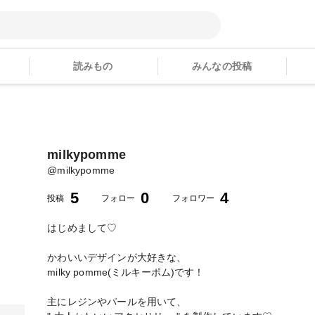
読みもの
みんなの投稿
milkypomme
@
milkypomme
5
0
4
投稿
フォロー
フォロワー
はじめまして♡
かわいいデザインが大好きな、
milky pomme(ミルキーポム)です！
主にレジンやパールを用いて、