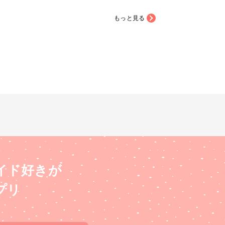
使用することで、 ぷっ
ャを使用することで、 ぷっ
と♡雪を積もらせてみま
くりと♡雪を積もらせてみま
もっと見る
な技法を用
した！ さまざまな技法を用
、 冬の世界をギュッと
いて、 冬の世界をギュッと
込めた作品になりました
閉じ込めた作品になりました
♡
イド好きが
プリ