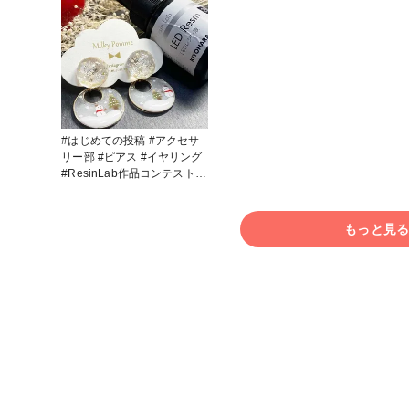
ところ、 とっても透明度の
ところ、 とっても透明度の
とこ
高いレジンでしたので、 ス
高いレジンでしたので、 ス
高い
ノードームという、透明度を
ノードームという、透明度を
ノー
生かした作品に仕上げました
生かした作品に仕上げました
生か
♡ トップは、スノードーム
♡ トップは、スノードーム
♡ トップは、スノードーム
をイメージし、 つぼみでし
をイメージし、 つぼみでし
をイ
んしんと降る雪を、 雪の結
んしんと降る雪を、 雪の結
んし
晶、ゴールドのブリオンで
晶、ゴールドのブリオンで
晶、
きらきらと輝く雪を表現しま
きらきらと輝く雪を表現しま
きら
#はじめての投稿 #アクセサ
した♡ 本当にレジンのクリ
した♡ 本当にレジンのクリ
した♡ 本当にレ
リー部 #ピアス #イヤリング
ア感がすごく、 澄んだ冬の
ア感がすごく、 澄んだ冬の
ア感
#ResinLab作品コンテスト
空気を表現することができま
空気を表現することができま
空気
#UVレジン ⛄️クリスマスデザ
した。 下は、2wayパーツで
した。 下は、2wayパーツで
した。 下は、2wa
イン🎄 はじめての
着脱可能♡ トップのみで
着脱可能♡ トップのみで
着脱
KIYOHARAさんのレジンでし
もっと見
も、またお持ちのイヤリング
も、またお持ちのイヤリング
も、
たので、 ひとまず試し使い
と こちらの2wayパーツを組
と こちらの2wayパーツを組
と 
してみたところ、 とっても
み合わせても 楽しめるよう
み合わせても 楽しめるよう
み合
透明度の高いレジンでしたの
工夫しました！ 2wayパーツ
工夫しました！ 2wayパーツ
工夫しま
で、 スノードームという、
は、カラーを混ぜたレジンを
は、カラーを混ぜたレジンを
は、
透明度を生かした作品に仕上
使用してみました！ カラー
使用してみました！ カラー
使用
げました♡ トップは、スノ
ともすぐに混ざり、 サラサ
ともすぐに混ざり、 サラサ
とも
ードームをイメージし、 ド
ラと馴染んでくれる印象でし
ラと馴染んでくれる印象でし
ラと
ライフラワーでしんしんと降
た♡ クリスマスツリー、雪
た♡ クリスマスツリー、雪
た♡ クリスマスツリー、
る雪を、 雪の結晶、ゴール
だるまは、手書きです♡！
だるまは、手書きです♡！
だる
ドのブリオンで きらきらと
ネイルスカルプ用のミクスチ
ネイルスカルプ用のミクスチ
ネイ
輝く雪を表現しました♡ 本