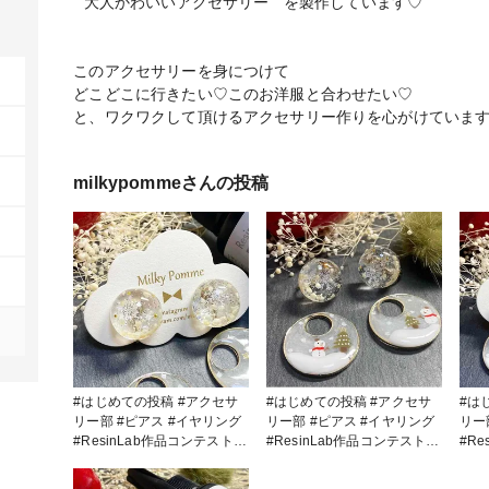
" 大人かわいいアクセサリー " を製作しています♡
このアクセサリーを身につけて
どこどこに行きたい♡このお洋服と合わせたい♡
と、ワクワクして頂けるアクセサリー作りを心がけていま
milkypomme
さんの投稿
#はじめての投稿 #アクセサ
#はじめての投稿 #アクセサ
#はじめ
リー部 #ピアス #イヤリング
リー部 #ピアス #イヤリング
リー部 #ピアス #
#ResinLab作品コンテスト
#ResinLab作品コンテスト
#R
#ResinLab ⛄️クリスマスデ
#ResinLab ⛄️クリスマスデ
#ResinL
ザイン🎄 試し使いしてみた
ザイン🎄 試し使いしてみた
ザイン🎄 試