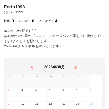
Ecrin1993
@
Ecrin1993
3
0
4
投稿
フォロー
フォロワー
uvレジン作家です^ ^
ゆめかわいい系〜ゴスロリ、スチームパンク系を主に製作してい
ます♪よろしくお願いします♪
YouTubeチャンネルもやっています♪
2026年08月
26
27
28
29
30
31
1
2
3
4
5
6
7
8
9
10
11
12
13
14
15