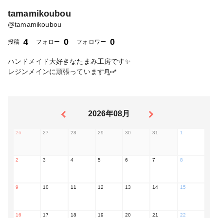
tamamikoubou
@
tamamikoubou
4
0
0
投稿
フォロー
フォロワー
ハンドメイド大好きなたまみ工房です✨
レジンメインに頑張っていますᙏ̤̫⑅*
2026年08月
26
27
28
29
30
31
1
2
3
4
5
6
7
8
9
10
11
12
13
14
15
16
17
18
19
20
21
22