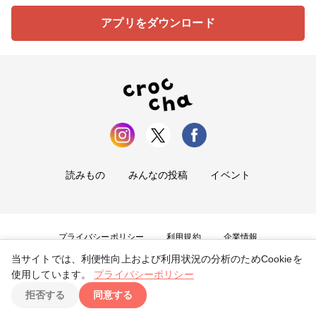
アプリをダウンロード
読みもの
みんなの投稿
イベント
プライバシーポリシー
利用規約
企業情報
当サイトでは、利便性向上および利用状況の分析のためCookieを
お問い合わせ
使用しています。
プライバシーポリシー
拒否する
同意する
Copyright ©
2026
tryangle Co., Ltd. All Rights Reserved.