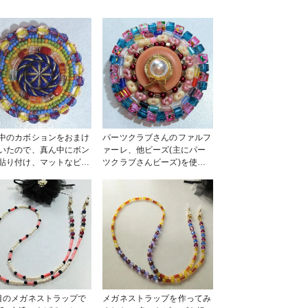
中のカボションをおまけ
パーツクラブさんのファルフ
いたので、真ん中にボン
ァーレ、他ビーズ(主にパー
貼り付け、マットなビー
ツクラブさんビーズ)を使
円にビーズ刺繍をし、縁
い、ビーズ刺繍でブローチを
は貴和製作所さんのチェ
作らせて頂きました。外側は
Pサファイアレッド、イ
スクエアビーズで縁取りして
ーで縁取りしました。縁
ます。 #ビーズ刺繍 #ブロー
のビーズにラインが入っ
チ #パーツクラブ #ファンれ
るのが可愛いです🥰🍀
ぽ_partsclub
目のメガネストラップで
メガネストラップを作ってみ