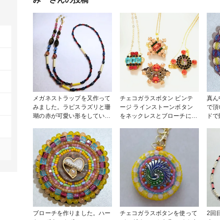
メガネストラップを又作って
チェコガラスボタン ビンテ
真ん
みました。ラピスラズリと珊
ージ ラインストーンボタン
で頂
瑚の赤が可愛い形をしていて
をネックレスとブローチにし
ドで
お気に入りです。 自分のメ
ました😃💕 裏側のシャンク
ズで
ガネに付けてみたら、秋、冬
を取り、透かしパーツを貼
取り
色で似合ってました😅📿✨ #
り、ブローチピンとネックレ
コF
アクセサリー部 #その他 #メ
スチェーンを付けました💎
エロ
ガネストラップ #マスクスト
取り
ラップ
てい
ブローチを作りました。ハー
チェコガラスボタンを使って
2回