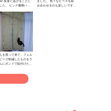
👓 友達にあげることに
ました。 色々なビーズを組
した。 ピンク珊瑚パイ
み合わせるのも楽しいですね
ーズが可愛いお色味を出
😉🎶 組み合わせて、留め具
るかな❓メガネ留め具を
近くは目立つビーズにしてま
とマスクストラップにな
す。誰に使ってもらおうかな
で、便利です👓➿😷 #
❓📿👓 #ファンれぽ
れぽ_partsclub
_partsclub
んを買って来て、フェル
ビーズ刺繍したものをラ
ムにボンドで貼付けたも
乾かして、突っ張り棒に
出来上がりです #はじ
 #ビーズステッチ
る
ンれぽ_partsclub