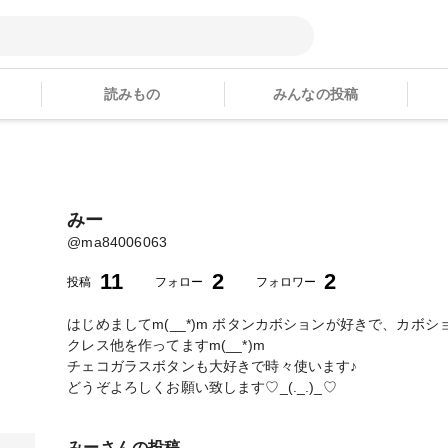
読みもの
みんなの投稿
みー
@
ma84006063
11
2
2
投稿
フォロー
フォロワー
はじめましてm(__*)m ボタンカボションが好きで、カ
クレス他を作ってますm(__*)m
チェコガラスボタンも大好きで時々使います♪
どうぞよろしくお願い致します♡_(._.)_♡
みー
さんの投稿