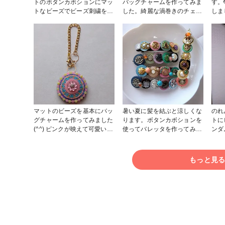
トのボタンカボションにマッ
バッグチャームを作ってみま
す。
トなビーズでビーズ刺繍をし
した。綺麗な渦巻きのチェコ
しま
て、スクエアビーズで縁取り
ボタン、黄色のビーズと映え
プビ
しました。 裏は合皮をブラ
ます✨ #小物・雑貨 #ビーズ
して
ンケットステッチで縫い付け
刺繍
取る
てます。 ピンは回転ピンを
るの
縫い付けてます。
ファン
マットのビーズを基本にバッ
暑い夏に髪を結ぶと涼しくな
のれ
グチャームを作ってみました
ります。ボタンカボションを
トに
(^^) ピンクが映えて可愛いか
使ってバレッタを作ってみま
ンダ
な。笑 #刺繍 #ビーズ刺繍
した。
のを
#バッグチャーム
刺して
めての投稿
もっと見
#ファ