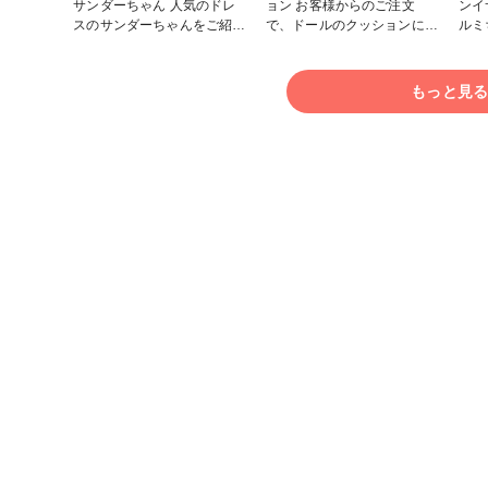
サンダーちゃん 人気のドレ
ョン お客様からのご注文
ンイサム
スのサンダーちゃんをご紹介
で、ドールのクッションに使
ルミ
💕 どれも可愛いです❗️ #小
いたいとのことでお作りしま
丁寧に
物・雑貨
した💕思いもよらぬご注文で
物・
したが、楽しく作らせていた
もっと見
だきました❗️ #小物・雑貨