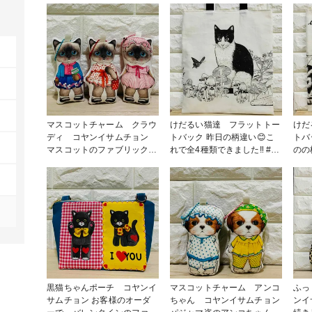
マスコットチャーム クラウ
けだるい猫達 フラットトー
けだ
ディ コヤンイサムチョン
トバック 昨日の柄違い😊こ
トバック 以
マスコットのファブリックに
れで全4種類できました‼️ #バ
のの柄違
は布の接着芯を貼っていま
ッグ・ポーチ
ポー
す。柄がはっきりして、色も
鮮やかになります💕 #小物・
雑貨
黒猫ちゃんポーチ コヤンイ
マスコットチャーム アンコ
ふっ
サムチョン お客様のオーダ
ちゃん コヤンイサムチョン
ンイサム