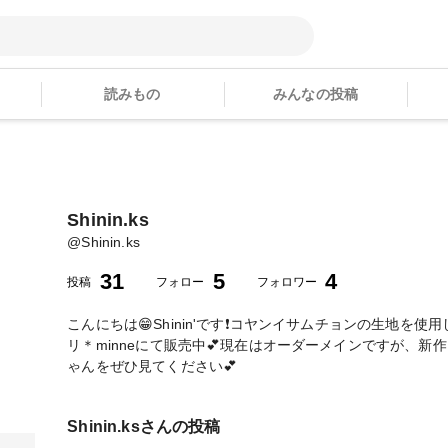
読みもの
みんなの投稿
Shinin.ks
@
Shinin.ks
31
5
4
投稿
フォロー
フォロワー
こんにちは😁Shinin'です❗️コヤンイサムチョンの生地を
リ＊minneにて販売中💕現在はオーダーメインですが、新
ゃんをぜひ見てください💕
Shinin.ks
さんの投稿