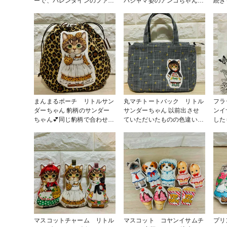
ーで、バレンタインのファブ
パジャマ姿のアンコちゃん😊
続き
リックにある黒猫ちゃんを使
なんか癒されます🥰 #小物・
赤ず
用してポーチを作りました。
雑貨
毎年
Dカンを付けて、ショルダー
が出
にも使用できるようにしてあ
のフ
ります💕 #バッグ・ポーチ
くりました
チ
まんまるポーチ リトルサン
丸マチトートバック リトル
フラ
ダーちゃん 豹柄のサンダー
サンダーちゃん 以前出させ
ンイサム
ちゃん💕同じ豹柄で合わせた
ていただいたものの色違い💕
した
組み合わせがポーチも1番人
金のさくらんぼ生地。雰囲気
ちゃ
気です😁 #バッグ・ポーチ #
が変わって、凄く可愛いです
いは
ソーイング
💕
で、
マスコットチャーム リトル
マスコット コヤンイサムチ
プリ