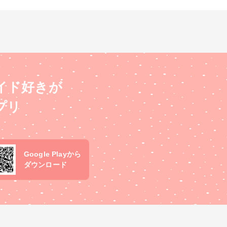
イド好きが
プリ
Google Playから
ダウンロード