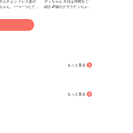
チョン ドレス姿の
ディちゃん 今日は仲間をご
ちゃん。一つ一つとても
紹介💕猫のクラウディちゃん
かかれて います❤️ #小
です。この生地もいろいろな
雑貨
格好をしたクラウディちゃん
が並び、凄く可愛いです。少
る
しずつ、他にもご紹介できた
らと思います😁
もっと見る
もっと見る