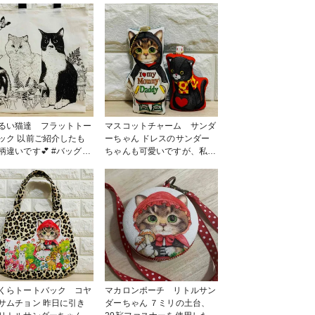
るい猫達 フラットトー
マスコットチャーム サンダ
前ご紹介したも
ーちゃん ドレスのサンダー
いです💕 #バッグ・
ちゃんも可愛いですが、私は
チ
このサンダーちゃんが好きで
す💕黒猫ちゃんもマスコット
にしました🥰 #小物・雑貨
くらトートバック コヤ
マカロンポーチ リトルサン
チョン 昨日に引き
ダーちゃん ７ミリの土台、