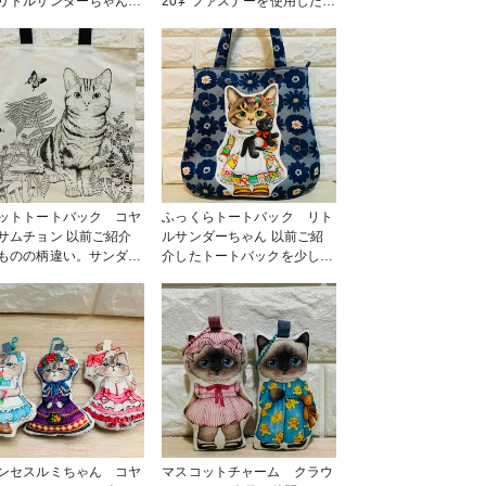
リトルサンダーちゃんの
20㌢ファスナーを使用したマ
きんファブリックです。
カロンポーチ💕 Dカンを付け
カレンダーファブリック
て、下げられるようにしまし
るのですが その中の5月
た。アクセサリーを入れた
ァブリックを使用してつ
り、小銭入れにしても❤️
💕 #バッグ・ポー
ットトートバック コヤ
ふっくらトートバック リト
チョン 以前ご紹介
ルサンダーちゃん 以前ご紹
ものの柄違い。サンダー
介したトートバックを少し大
んのバックより持ちやす
きくして、A4サイズが入る
ず😅あと、2種類あるの
ように制作しました。横にD
またご紹介します💕
カンをつけて、ショルダータ
イプにも。凄く使いやすい大
きさです💕
ンセスルミちゃん コヤ
マスコットチャーム クラウ