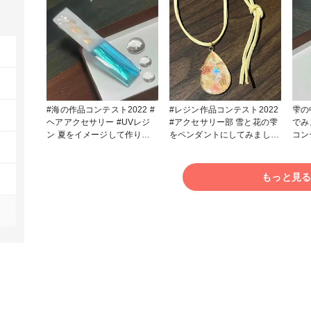
#海の作品コンテスト2022 #
#レジン作品コンテスト2022
雫の
ヘアアクセサリー #UVレジ
#アクセサリー部 雪と花の雫
でみ
ン 夏をイメージして作りま
をペンダントにしてみました
コンテス
した✨🐬✨
❄️🌸
投稿
もっと見