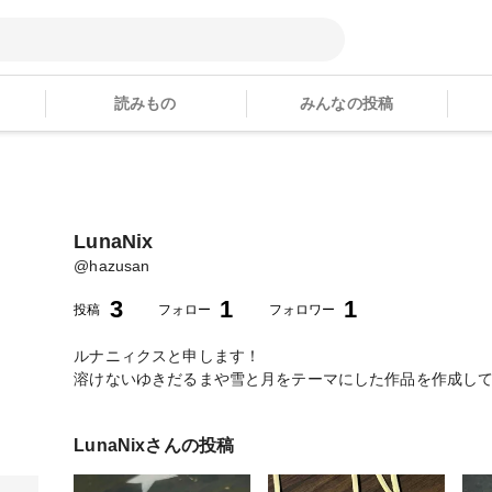
読みもの
みんなの投稿
LunaNix
@
hazusan
3
1
1
投稿
フォロー
フォロワー
ルナニィクスと申します！
溶けないゆきだるまや雪と月をテーマにした作品を作成して
LunaNix
さんの投稿