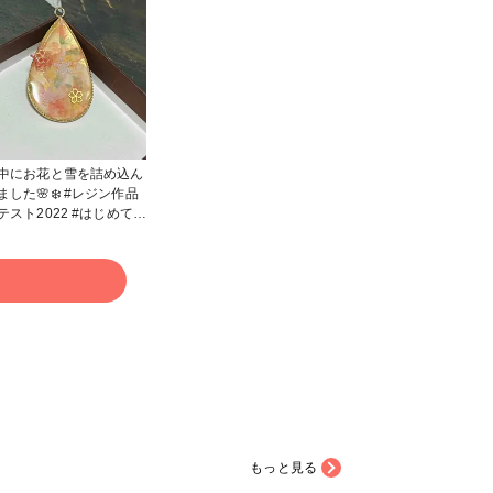
中にお花と雪を詰め込ん
ました🌸❄️ #レジン作品
ト2022 #はじめての
る
もっと見る