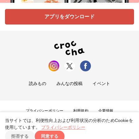
アプリをダウンロード
読みもの
みんなの投稿
イベント
プライバシーポリシー
利用規約
企業情報
当サイトでは、利便性向上および利用状況の分析のためCookieを
お問い合わせ
使用しています。
プライバシーポリシー
拒否する
同意する
Copyright ©
2026
tryangle Co., Ltd. All Rights Reserved.