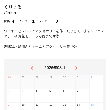
くりまる
@
krkrkrr
4
1
3
投稿
フォロー
フォロワー
ワイヤーとレジンでアクセサリーを作ったりしています✨ファン
タジーやお花モチーフが好きです💐
趣味はお絵描きとゲームとアクセサリー作り🥳
2026年08月
26
27
28
29
30
31
1
2
3
4
5
6
7
8
9
10
11
12
13
14
15